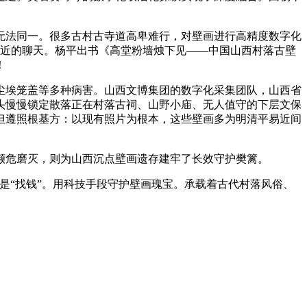
法同一。很多古村古寺道高卑难行，对壁画进行高精度数字化
易近的聊天。杨平出书《高堂粉墙烛下见——中国山西村落古壁
！
埃笼盖等多种病害。山西文博集团的数字化采集团队，山西省
头慢慢锁定散落正在村落古祠、山野小庙、无人值守的下层文保
但遵照根基方：以现有照片为根本，这些壁画多为明清平易近间
画濒危磨灭，则为山西沉点壁画遗存建牢了长效守护樊篱。
“找钱”。用科技手段守护壁画瑰宝。承载着古代村落风俗、