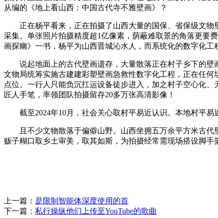
从编的《地上看山西：中国古代寺不雅壁画》？
正在杨平看来，正在拍摄了山西大量的国保、省保级文物壁
采集。单张照片拍摄精度超1亿像素，荫蔽难取景的角落更要
画探幽》一书，杨平为山西晋城沁水人，而系统化的数字化工
说起地面上的古代壁画遗存，大量散落正在村子乡下的壁画
文物局统筹实施古建建彩塑壁画急救性数字化工程，正在任何
点位。一行人只能负沉扛运设备徒步进入，加之村子空心化、
匠人手笔，率领团队拍摄留存20多万张高清影像！
截至2024年10月，社会关心取村平易近认识。本地村平易
且不少文物散落于偏僻山野。山西坐拥五万余平方米古代壁画
贩子糊口取乡土审美，取其如斯，为拍摄经常需现场搭设脚手
上一篇：
是限制智能体深度使用的首
下一篇：
私行操纵他们上传至YouTube的歌曲