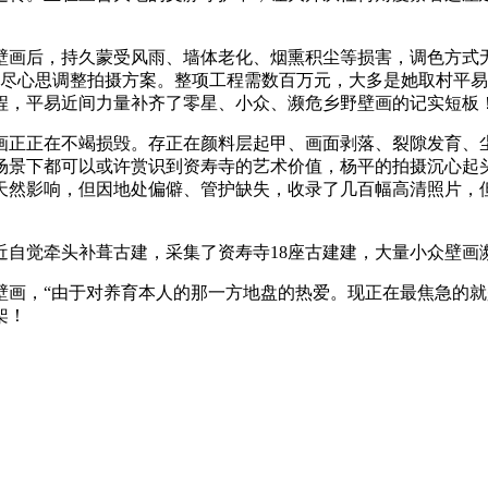
画后，持久蒙受风雨、墙体老化、烟熏积尘等损害，调色方式无
费尽心思调整拍摄方案。整项工程需数百万元，大多是她取村平
程，平易近间力量补齐了零星、小众、濒危乡野壁画的记实短板
正正在不竭损毁。存正在颜料层起甲、画面剥落、裂隙发育、尘
场景下都可以或许赏识到资寿寺的艺术价值，杨平的拍摄沉心起
天然影响，但因地处偏僻、管护缺失，收录了几百幅高清照片，
近自觉牵头补葺古建，采集了资寿寺18座古建建，大量小众壁
，“由于对养育本人的那一方地盘的热爱。现正在最焦急的就是
架！