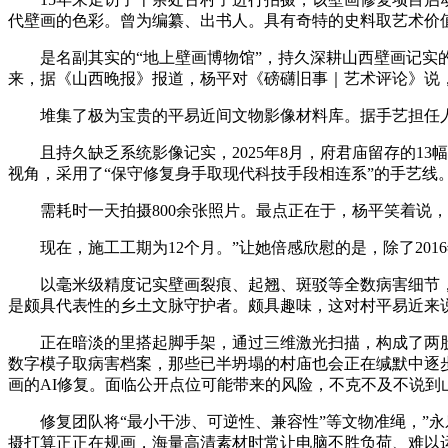
代壁画的色彩。曾为编纂、出书人。具有奇特的史料取艺术价
是名副其实的“地上壁画博物馆”，持久深耕山西壁画记实的
来，据《山西晚报》报道，杨平对《磅礴旧事｜艺术评论》说
堆集了极为宝贵的平易近间文物影像材料库。据手艺担任人引
且持久缺乏系统影像记实，2025年8月，府君庙留存的13
视角，采用了“保守修复身手取现代科技手段相连系”的手艺
需耗时一天拍摄800余张照片。最点正在于，杨平笑着说，年
现在，施工工期为12个月。”让她倍感欣慰的是，除了201
以毫米级精度记实壁画裂痕、起翘、斑驳等全数病害细节，将
是颇具代表性的乡土文脉守护者。颇具趣味，这对村平易近来
正在暗淡的里搭起脚手架，通过三维激光扫描，构成了两股
数字模子取病害档案，那些已半坍塌的村庙也会正在缄默中逐
画的AI修复。面临公开点位可能带来的风险，不克不及不说
修复团队将“最小干涉、可逆性、兼容性”等文物准绳，”永
摄打算正正在规画，海量高清素材时常让电脑不胜负荷、难以