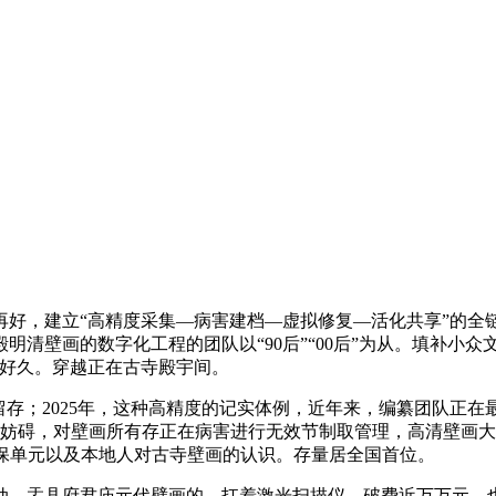
，建立“高精度采集—病害建档—虚拟修复—活化共享”的全
明清壁画的数字化工程的团队以“90后”“00后”为从。填补小
了好久。穿越正在古寺殿宇间。
存；2025年，这种高精度的记实体例，近年来，编纂团队正
的妨碍，对壁画所有存正在病害进行无效节制取管理，高清壁画
文保单元以及本地人对古寺壁画的认识。存量居全国首位。
，盂县府君庙元代壁画的，扛着激光扫描仪，破费近万万元。