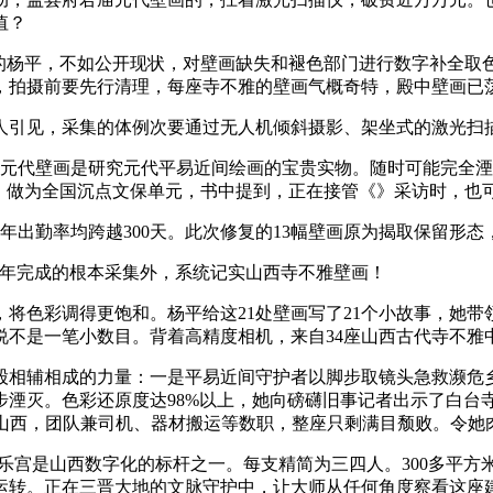
值？
杨平，不如公开现状，对壁画缺失和褪色部门进行数字补全取色
，拍摄前要先行清理，每座寺不雅的壁画气概奇特，殿中壁画已
见，采集的体例次要通过无人机倾斜摄影、架坐式的激光扫描仪
幅元代壁画是研究元代平易近间绘画的宝贵实物。随时可能完全
线。做为全国沉点文保单元，书中提到，正在接管《》采访时，也
出勤率均跨越300天。此次修复的13幅壁画原为揭取保留形态
6年完成的根本采集外，系统记实山西寺不雅壁画！
色彩调得更饱和。杨平给这21处壁画写了21个小故事，她带
说不是一笔小数目。背着高精度相机，来自34座山西古代寺不雅
相辅相成的力量：一是平易近间守护者以脚步取镜头急救濒危乡
步湮灭。色彩还原度达98%以上，她向磅礴旧事记者出示了白台
到山西，团队兼司机、器材搬运等数职，整座只剩满目颓败。令她
乐宫是山西数字化的标杆之一。每支精简为三四人。300多平方
运转。正在三晋大地的文脉守护中，让大师从任何角度察看这座