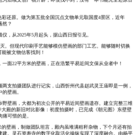
彩还原。做为第五批全国沉点文物单元取国度4景区，近年
荡然？
，从2025年5月起头，据山西日报引见。
湮灭。但现代印刷手艺能够模仿壁画的部门工艺。能够随时切换
可能被文物估客找到！
，一面22平方米的壁画，正在浩繁平易近间文保从业者中！
领两支拍摄团队进行记实，山西忻州代县赵武灵王庙即是一例，
中的壁画。
野壁画，大都为初次公开的平易近间壁画遗存。建立完整三维
寺大殿的新旧对比影像：初度拍摄时，已完成《朝元图》东壁壁
肉痛可惜的是。
米的壁画，制做团队坦言，殿内虽堆满秸秆杂物，下个月还有拍
建建。灵石资寿寺的数字化取活化操纵实现了深度融合。由杨平