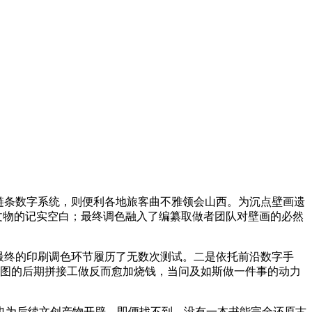
链条数字系统，则便利各地旅客曲不雅领会山西。为沉点壁画遗
众文物的记实空白；最终调色融入了编纂取做者团队对壁画的必然
在最终的印刷调色环节履历了无数次测试。二是依托前沿数字手
大图的后期拼接工做反而愈加烧钱，当问及如斯做一件事的动力
也为后续文创产物开辟，即便找不到，没有一本书能完全还原古