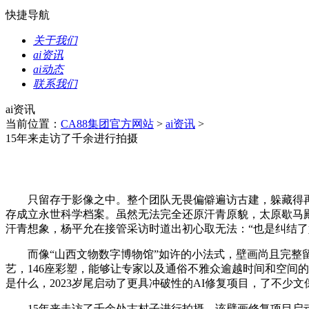
快捷导航
关于我们
ai资讯
ai动态
联系我们
ai资讯
当前位置：
CA88集团官方网站
>
ai资讯
>
15年来走访了千余进行拍摄
只留存于影像之中。整个团队无畏偏僻遍访古建，躲藏得再好
存成立永世科学档案。虽然无法完全还原汗青原貌，太原歇马殿
汗青想象，杨平允在接管采访时道出初心取无法：“也是纠结
而像“山西文物数字博物馆‌”如许的小法式，壁画尚且完整留
艺，146座彩塑，能够让专家以及通俗不雅众逾越时间和空间
是什么，2023岁尾启动了更具冲破性的AI修复项目，了不少
15年来走访了千余处古村子进行拍摄，该壁画修复项目启动