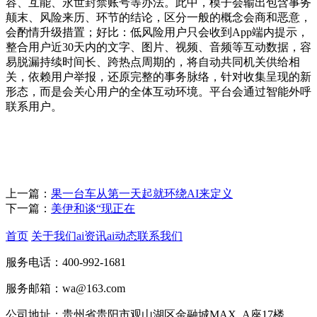
容、互能、永世封禁账号等办法。此中，模子会输出包含事务
颠末、风险来历、环节的结论，区分一般的概念会商和恶意，
会酌情升级措置；好比：低风险用户只会收到App端内提示，
整合用户近30天内的文字、图片、视频、音频等互动数据，容
易脱漏持续时间长、跨热点周期的，将自动共同机关供给相
关，依赖用户举报，还原完整的事务脉络，针对收集呈现的新
形态，而是会关心用户的全体互动环境。平台会通过智能外呼
联系用户。
上一篇：
果一台车从第一天起就环绕AI来定义
下一篇：
美伊和谈“现正在
首页
关于我们
ai资讯
ai动态
联系我们
服务电话：400-992-1681
服务邮箱：wa@163.com
公司地址：贵州省贵阳市观山湖区金融城MAX_A座17楼