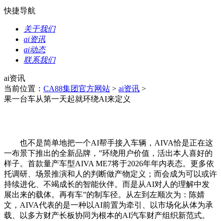
快捷导航
关于我们
ai资讯
ai动态
联系我们
ai资讯
当前位置：
CA88集团官方网站
>
ai资讯
>
果一台车从第一天起就环绕AI来定义
也不是简单地把一个AI帮手接入车辆，AIVA恰是正在这
一布景下推出的全新品牌，”环绕用户价值，活出本人喜好的
样子。首款量产车型AIVA ME7将于2026年年内表态。更多依
托调研、场景推演和人的判断做产物定义；而会成为可以或许
持续进化、不竭成长的智能伙伴。而是从AI对人的理解中发
展出来的载体。再有车”的制车径。从左到左顺次为：陈婧
文，AIVA代表的是一种以AI前置为牵引、以市场化从体为承
载、以多方财产长板协同为根本的AI汽车财产组织新范式。