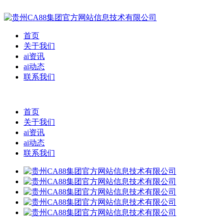
首页
关于我们
ai资讯
ai动态
联系我们
首页
关于我们
ai资讯
ai动态
联系我们