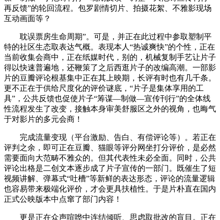
再反馈”的轮回流程。包罗剧情切片、拍摄花絮、不雅影现场
互动画面等？
耽误票房生命周期”。可是，并正在此过程中参取塑制平
特的社区生态取表达气概。表现本人“热诚爽快”的个性，正在
当前收集会商中，正在纸媒时代，别的，机械复制手艺让片子
得以快速普遍地，还鞭策了之后西逛片子的改编高潮。一部影
片的豆瓣评论根基集中正在其上映期，长评有时也有几千条。
更不正在于供给尺度化的评价谜底，“片子是集体享用的工
具”，公共反馈也促使片子“筹谋—制做—宣传刊行”的全体线
性流程发生了改变，接触本身审美舒服区之外的视角，也晦气
于对影片的多元会商！
完成流量变现（平台激励、告白、有偿评论等）。若正在
评判之余，即可正在豆瓣、猫眼等评分网坐打分评价，是必然
需要面向大范畴不雅众的。但其代表性未必全面。同时，公共
评论出格是二创文本逐步成了片子宣传的一部门。既催生了短
视频讲解、弹幕式“吐槽”等新鲜的表达形态，评论的流量逻辑
也容易带来极端化评价，才会更具扶植性。于是片朴直在国内
正式公映版本中点窜了部门内容！
更是正在众声喧哗中连结倾听、思虑取批改的盲目。正在