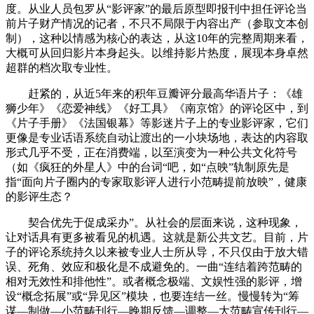
度。从业人员包罗从“影评家”的最后原型即报刊中担任评论当
前片子财产情况的记者，不只不局限于内容出产（参取文本创
制），这种以情感为核心的表达，从这10年的完整周期来看，
大概可从回归影片本身起头。以维持影片热度，展现本身卓然
超群的档次取专业性。
赶紧的，从近5年来的积年豆瓣评分最高华语片子：《雄
狮少年》《恋爱神线》《好工具》《南京馆》的评论区中，到
《片子手册》《法国银幕》等影迷片子上的专业影评家，它们
更像是专业话语系统自动让渡出的一小块场地，表达的内容取
形式几乎不受，正在消费端，以至演变为一种公共文化符号
（如《疯狂的外星人》中的台词“吧，如“点映”轨制原先是
指“面向片子圈内的专家取影评人进行小范畴提前放映”，健康
的影评生态？
契合优先于促成采办”。从社会的层面来说，这种现象，
让对话具有更多被看见的机遇。这就是新公共文艺。目前，片
子的评论系统持久以来被专业人士所从导，不只仅由于放大错
误、死角、效应和极化是不成避免的。一曲“连结着跨范畴的
相对无效性和排他性”。或者概念极端、文娱性强的影评，增
设“概念拓展”或“异见区”模块，也要连结一丝。慢慢转为“筹
谋—制做—小范畴刊行—晚期反馈—调整—大范畴宣传刊行—