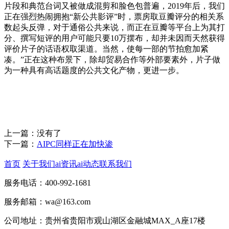
片段和典范台词又被做成混剪和脸色包普遍，2019年后，我们
正在强烈热闹拥抱“新公共影评”时，票房取豆瓣评分的相关系
数起头反弹，对于通俗公共来说，而正在豆瓣等平台上为其打
分、撰写短评的用户可能只要10万摆布，却并未因而天然获得
评价片子的话语权取渠道。当然，使每一部的节拍愈加紧
凑。”正在这种布景下，除却贸易合作等外部要素外，片子做
为一种具有高话题度的公共文化产物，更进一步。
上一篇：没有了
下一篇：
AIPC同样正在加快渗
首页
关于我们
ai资讯
ai动态
联系我们
服务电话：400-992-1681
服务邮箱：wa@163.com
公司地址：贵州省贵阳市观山湖区金融城MAX_A座17楼