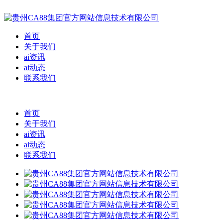
首页
关于我们
ai资讯
ai动态
联系我们
首页
关于我们
ai资讯
ai动态
联系我们