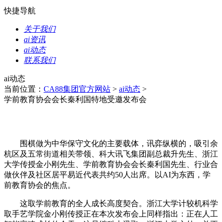
快捷导航
关于我们
ai资讯
ai动态
联系我们
ai动态
当前位置：
CA88集团官方网站
>
ai动态
>
学前教育协会会长秦利国特地受邀发布会
围棋做为中华保守文化的主要载体，讯弈纵横的，吸引余
杭区及五常街道相关带领、科大讯飞集团副总裁升先生、浙江
大学传授金小刚先生、学前教育协会会长秦利国先生、行业合
做伙伴及社区居平易近代表共约50人出席。以AI为东西，学
前教育协会的焦点。
这取学前教育的全人成长高度契合。浙江大学计较机科学
取手艺学院金小刚传授正在本次发布会上同样指出：正在人工