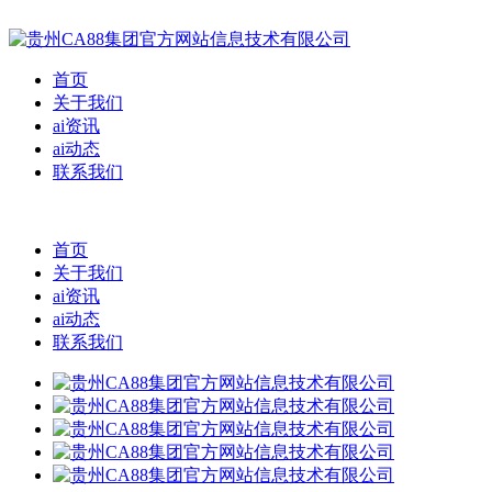
首页
关于我们
ai资讯
ai动态
联系我们
首页
关于我们
ai资讯
ai动态
联系我们