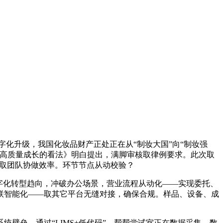
字化升级，我国化妆品财产正处正在从“制妆大国”向“制妆强
产高质量成长的看法》明白提出，满脚审核取律例要求。此次取
度取团队协做效率。环节节点从动校验？
字化转型趋向，冲破办公场景，营业流程从动化——实现委托、
联智能化——取其它平台无缝对接，确保合规。样品、设备、成
垒，通过“LIMS+低代码”，帮帮尝试室正在数据采集、数