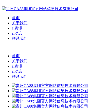
首页
关于我们
ai资讯
ai动态
联系我们
首页
关于我们
ai资讯
ai动态
联系我们