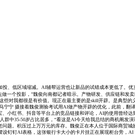
投、低区域缩减。AI辅帮运营也让新品的试错成本更低了。优克
之前先做一个投影，”魏俊向南都记者暗示。产物研发、供应链和
，这些对我都很是有价值。现正在最主要的是skill开辟。是典型
 马宁宁 摄接着魏俊测验考试用AI做产物开辟的优化，此前，
、小红书、抖音等平台上的竞品链接和评论，AI的使用曾经达到
人群中35-50岁占比居多，“看这是AI今天给我总结的商机阐发
老问题。积压过上万万元的库存。魏俊正在本人位于国际商贸城
摆设钉钉AI表格，这张银行卡大小的卡片挂正在展现柜台旁，AI 