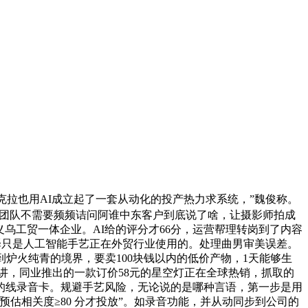
拉也用AI成立起了一套从动化的投产热力求系统，”魏俊称。
发卖团队不需要频频诘问阿谁中东客户到底说了啥，让摄影师拍成
的义乌工贸一体企业。AI给的评分才66分，运营帮理转岗到了内容
翻译只是人工智能手艺正在外贸行业使用的。处理曲男审美误差。
炉火纯青的境界，要卖100块钱以内的低价产物，1天能够生
演讲，同业推出的一款订价58元的星空灯正在全球热销，抓取的
的线录音卡。规避手艺风险，无论说的是哪种言语，第一步是用
预估相关度≥80 分才投放”。如录音功能，并从动同步到公司的