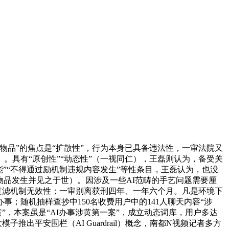
品”的焦点是“扩散性”，行为本身已具备违法性，一审法院又
具有“原创性”“动态性”（一视同仁），王磊则认为，备受关
能”“不得通过励机制违规内容发生”等性条目，王磊认为，也没
物品发生并见之于世）。因涉及一些AI范畴的手艺问题需要厘
过滤机制无效性；一审别离获刑四年、一年六个月。凡是环境下
；随机抽样查抄中150名收费用户中的141人聊天内容“涉
”，本案虽是“AI办事涉黄第一案”，成立动态词库，用户多达
出平安围栏（AI Guardrail）概念，南都N视频记者多方