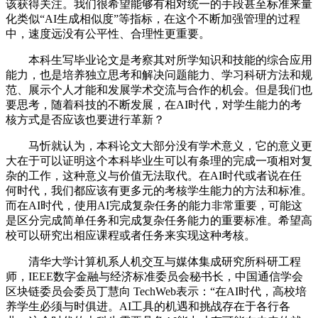
该获得关注。我们很希望能够有相对统一的手段甚至标准来量
化类似“AI生成相似度”等指标，在这个不断加强管理的过程
中，速度远没有公平性、合理性更重要。
本科生写毕业论文是考察其对所学知识和技能的综合应用
能力，也是培养独立思考和解决问题能力、学习科研方法和规
范、展示个人才能和发展学术交流与合作的机会。但是我们也
要思考，随着科技的不断发展，在AI时代，对学生能力的考
核方式是否应该也要进行革新？
马忻就认为，本科论文大部分没有学术意义，它的意义更
大在于可以证明这个本科毕业生可以有条理的完成一项相对复
杂的工作，这种意义与价值无法取代。在AI时代或者说在任
何时代，我们都应该有更多元的考核学生能力的方法和标准。
而在AI时代，使用AI完成复杂任务的能力非常重要，可能这
是区分完成简单任务和完成复杂任务能力的重要标准。希望高
校可以研究出相应课程或者任务来实现这种考核。
清华大学计算机系人机交互与媒体集成研究所科研工程
师，IEEE数字金融与经济标准委员会秘书长，中国通信学会
区块链委员会委员丁慧向 TechWeb表示：“在AI时代，高校培
养学生必须与时俱进。AI工具的机遇和挑战存在于各行各