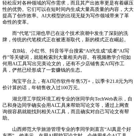
轻松应对各种领域的写作需求，而且其产出效率更是有着碾压
性的优势。它们可以在短时间内生成大量高质量的内容，大大
提高了创作效率。AI大模型的出现无疑为写作领域带来了革
命性的变革。
而“代笔”江湖也早已在这个技术浪潮中发生了深刻的洗
牌，传统的代笔模式正在被逐渐取代，新的模式正在崛起。
在B站、小红书、抖音等平台搜索“AI代生成”或者“AI写
作”等关键词，就能检索到大量相关内容。有视频教学介绍如
何用AI工具写出完美论文的，还有不少店铺售卖AI写作工
具，俨然已经形成了一套赚钱的生态。
淘宝平台上，有AI写作软件年售5万+，以季卡21.8元为均
价计算的话，年销售收入过100万元。
湖北理工学院环境工程专业的张同学向TechWeb表示，自
己和身边同学确实会用AI工具来帮助写论文等，通过上网查
询很容易就能找到相关AI工具，而且确实对自己写论文有帮
助。
山西师范大学旅游管理专业的李同学则直言“AI真是个好
东西”。他表示，在用AI帮助写论文时，会使用多个AI工具，