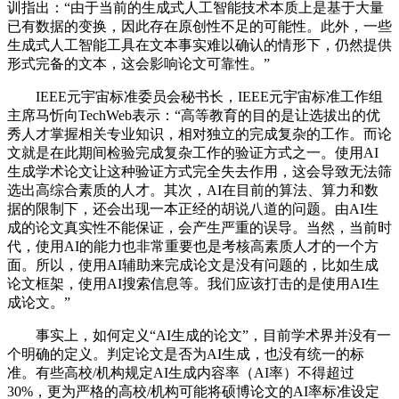
训指出：“由于当前的生成式人工智能技术本质上是基于大量
已有数据的变换，因此存在原创性不足的可能性。此外，一些
生成式人工智能工具在文本事实难以确认的情形下，仍然提供
形式完备的文本，这会影响论文可靠性。”
IEEE元宇宙标准委员会秘书长，IEEE元宇宙标准工作组
主席马忻向TechWeb表示：“高等教育的目的是让选拔出的优
秀人才掌握相关专业知识，相对独立的完成复杂的工作。而论
文就是在此期间检验完成复杂工作的验证方式之一。使用AI
生成学术论文让这种验证方式完全失去作用，这会导致无法筛
选出高综合素质的人才。其次，AI在目前的算法、算力和数
据的限制下，还会出现一本正经的胡说八道的问题。由AI生
成的论文真实性不能保证，会产生严重的误导。当然，当前时
代，使用AI的能力也非常重要也是考核高素质人才的一个方
面。所以，使用AI辅助来完成论文是没有问题的，比如生成
论文框架，使用AI搜索信息等。我们应该打击的是使用AI生
成论文。”
事实上，如何定义“AI生成的论文”，目前学术界并没有一
个明确的定义。判定论文是否为AI生成，也没有统一的标
准。有些高校/机构规定AI生成内容率（AI率）不得超过
30%，更为严格的高校/机构可能将硕博论文的AI率标准设定