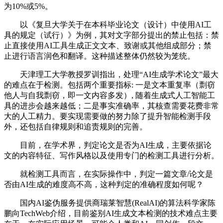
为10%或5%。
以《复旦大学关于在本科毕业论文（设计）中使用AI工
具的规定（试行）》为例，其对文字部分提出的禁止包括：禁
止直接使用AI工具生成正文文本、致谢或其他组成部分；禁
止进行语言润色和翻译。这种描述整体仍然较为笼统。
天津理工大学教授罗训指出，处理“AI生成学术论文”最大
的难点在于检测。包括两个重要指标: 一是文本重复率（剽窃
他人与自我剽窃，即一文内容多发）, 随着生成式人工智能工
具的进步会越来越低；二是事实准确率，其核查需要花费非常
大的人工精力。要实现需要做的努力除了提升智能检测手段
外，还包括自律规则和追责规则的完善。
目前，在学术界，判定论文是否为AI生成，主要依据论
文的内容特征、写作风格以及使用专门的检测工具进行分析。
就检测工具而言，在实际操作中，判定一篇文章/论文是
否由AI生成的难度高不高，这种判定的准确程度如何呢？
国内AI鉴伪服务提供商瑞莱智慧(RealAI)的算法科学家陈
鹏向TechWeb介绍，目前鉴别AI生成文本检测的技术难点主要