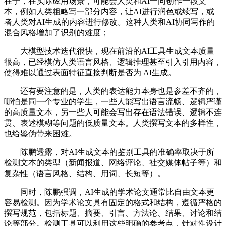
在于，在实际应用场景，可能会人类和AI一同创作一段文
本，例如人类粗略写一部分内容，让AI进行润色或续写，或
者人类对AI生成的内容进行修改。这种人类和AI协同写作的
混合风格增加了识别的难度；
大模型技术迭代很快，现在前沿的AI工具生成文本质量
很高，已经模仿人类语言风格、逻辑推理甚至引入引用内容，
使得难以通过表面特征直接判断是否为 AI生成。
还有要注意的是，人类的表达能力本身也是参差不齐的，
哪怕是同一个专业的学生，一些人能写出语言流畅、逻辑严谨
的高质量文本，另一些人可能会写出存在语法错误、逻辑不连
贯、表述模糊等问题的低质量文本。人类撰写文本的多样性，
也给鉴伪带来困难。
陈鹏透露，对AI生成文本的鉴别工具的准确率取决于所
检测文本的类型（新闻报道、网络评论、社交媒体帖子等）和
复杂性（语言风格、结构、用词、长短等）。
同时，陈鹏强调，AI生成的学术论文通常比自由文本更
容易检测。因为学术论文具有固定的格式和结构，遵循严格的
撰写规范，包括标题、摘要、引言、方法论、结果、讨论和结
论等部分。检测工具可以利用这些明确的参考点，针对性设计