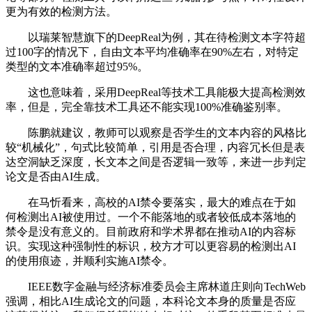
更为有效的检测方法。
以瑞莱智慧旗下的DeepReal为例，其在待检测文本字符超
过100字的情况下，自由文本平均准确率在90%左右，对特定
类型的文本准确率超过95%。
这也意味着，采用DeepReal等技术工具能极大提高检测效
率，但是，完全靠技术工具还不能实现100%准确鉴别率。
陈鹏就建议，教师可以观察是否学生的文本内容的风格比
较“机械化”，句式比较简单，引用是否合理，内容冗长但是表
达空洞缺乏深度，长文本之间是否逻辑一致等，来进一步判定
论文是否由AI生成。
在马忻看来，高校的AI禁令要落实，最大的难点在于如
何检测出AI被使用过。一个不能落地的或者较低成本落地的
禁令是没有意义的。目前政府和学术界都在推动AI的内容标
识。实现这种强制性的标识，校方才可以更容易的检测出AI
的使用痕迹，并顺利实施AI禁令。
IEEE数字金融与经济标准委员会主席林道庄则向TechWeb
强调，相比AI生成论文的问题，本科论文本身的质量是否应