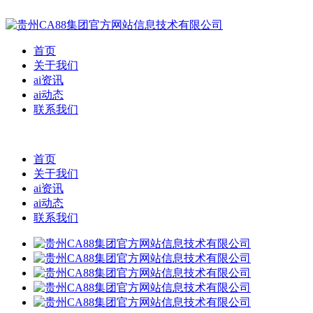
首页
关于我们
ai资讯
ai动态
联系我们
首页
关于我们
ai资讯
ai动态
联系我们