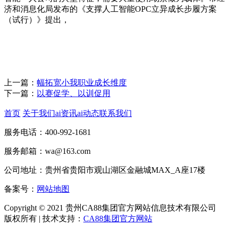
济和消息化局发布的《支撑人工智能OPC立异成长步履方案
（试行）》提出，
上一篇：
幅拓宽小我职业成长维度
下一篇：
以赛促学、以训促用
首页
关于我们
ai资讯
ai动态
联系我们
服务电话：400-992-1681
服务邮箱：wa@163.com
公司地址：贵州省贵阳市观山湖区金融城MAX_A座17楼
备案号：
网站地图
Copyright © 2021 贵州CA88集团官方网站信息技术有限公司
版权所有 | 技术支持：
CA88集团官方网站