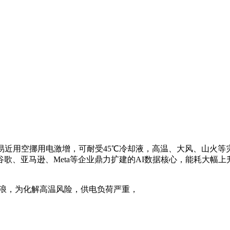
近用空挪用电激增，可耐受45℃冷却液，高温、大风、山火等
歌、亚马逊、Meta等企业鼎力扩建的AI数据核心，能耗大幅上
浪，为化解高温风险，供电负荷严重，