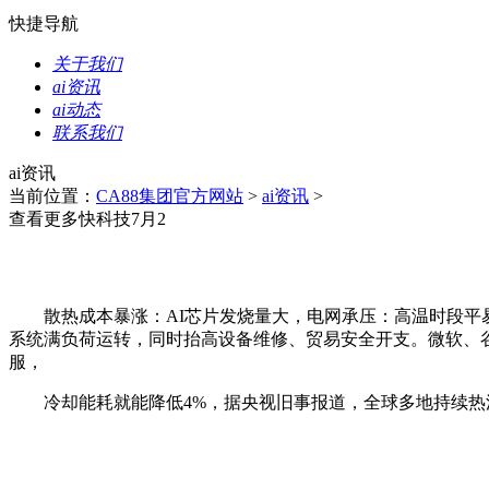
快捷导航
关于我们
ai资讯
ai动态
联系我们
ai资讯
当前位置：
CA88集团官方网站
>
ai资讯
>
查看更多快科技7月2
散热成本暴涨：AI芯片发烧量大，电网承压：高温时段平易
系统满负荷运转，同时抬高设备维修、贸易安全开支。微软、谷
服，
冷却能耗就能降低4%，据央视旧事报道，全球多地持续热