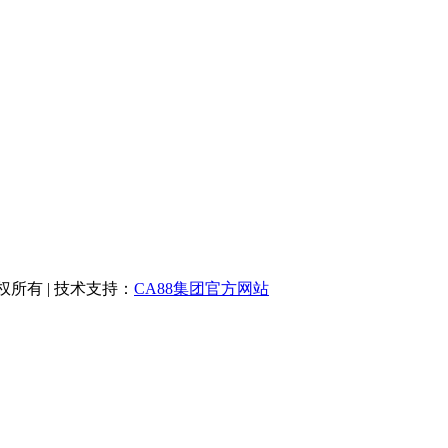
版权所有 | 技术支持：
CA88集团官方网站