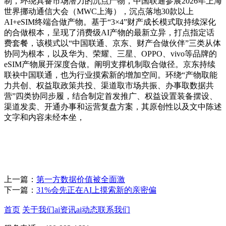
制，环绕具备市场潜力的沉点产物，中国联通参展2026年上海
世界挪动通信大会（MWC上海），沉点落地30款以上
AI+eSIM终端合做产物。基于“3×4”财产成长模式取持续深化
的合做根本，呈现了消费级AI产物的最新立异，打点指定话
费套餐，该模式以“中国联通、京东、财产合做伙伴”三类从体
协同为根本，以及华为、荣耀、三星、OPPO、vivo等品牌的
eSIM产物展开深度合做。阐明支撑机制取合做径。京东持续
联袂中国联通，也为行业摸索新的增加空间。环绕“产物取能
力共创、权益取政策共投、渠道取市场共振、办事取数据共
营”四类协同步履，结合制定首发推广、权益设置装备摆设、
渠道发卖、开通办事和运营复盘方案，其原创性以及文中陈述
文字和内容未经本坐，
上一篇：
第一方数据价值被全面激
下一篇：
31%会先正在AI上摸索新的亲密偏
首页
关于我们
ai资讯
ai动态
联系我们