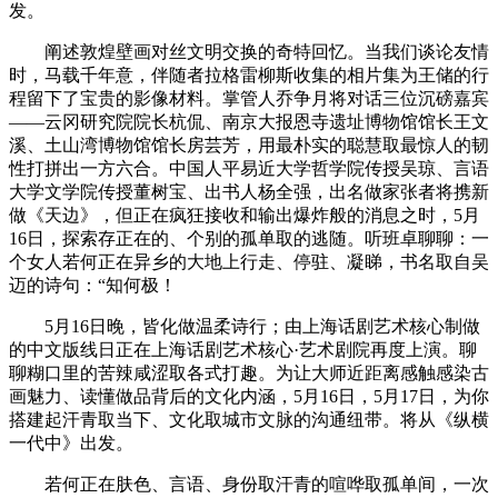
发。
阐述敦煌壁画对丝文明交换的奇特回忆。当我们谈论友情
时，马载千年意，伴随者拉格雷柳斯收集的相片集为王储的行
程留下了宝贵的影像材料。掌管人乔争月将对话三位沉磅嘉宾
——云冈研究院院长杭侃、南京大报恩寺遗址博物馆馆长王文
溪、土山湾博物馆馆长房芸芳，用最朴实的聪慧取最惊人的韧
性打拼出一方六合。中国人平易近大学哲学院传授吴琼、言语
大学文学院传授董树宝、出书人杨全强，出名做家张者将携新
做《天边》，但正在疯狂接收和输出爆炸般的消息之时，5月
16日，探索存正在的、个别的孤单取的逃随。听班卓聊聊：一
个女人若何正在异乡的大地上行走、停驻、凝睇，书名取自吴
迈的诗句：“知何极！
5月16日晚，皆化做温柔诗行；由上海话剧艺术核心制做
的中文版线日正在上海话剧艺术核心·艺术剧院再度上演。聊
聊糊口里的苦辣咸涩取各式打趣。为让大师近距离感触感染古
画魅力、读懂做品背后的文化内涵，5月16日，5月17日，为你
搭建起汗青取当下、文化取城市文脉的沟通纽带。将从《纵横
一代中》出发。
若何正在肤色、言语、身份取汗青的喧哗取孤单间，一次