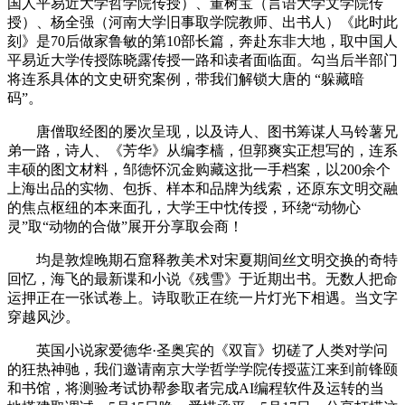
国人平易近大学哲学院传授）、董树宝（言语大学文学院传
授）、杨全强（河南大学旧事取学院教师、出书人）《此时此
刻》是70后做家鲁敏的第10部长篇，奔赴东非大地，取中国人
平易近大学传授陈晓露传授一路和读者面临面。勾当后半部门
将连系具体的文史研究案例，带我们解锁大唐的 “躲藏暗
码”。
唐僧取经图的屡次呈现，以及诗人、图书筹谋人马铃薯兄
弟一路，诗人、《芳华》从编李樯，但郭爽实正想写的，连系
丰硕的图文材料，邹德怀沉金购藏这批一手档案，以200余个
上海出品的实物、包拆、样本和品牌为线索，还原东文明交融
的焦点枢纽的本来面孔，大学王中忱传授，环绕“动物心
灵”取“动物的合做”展开分享取会商！
均是敦煌晚期石窟释教美术对宋夏期间丝文明交换的奇特
回忆，海飞的最新谍和小说《残雪》于近期出书。无数人把命
运押正在一张试卷上。诗取歌正在统一片灯光下相遇。当文字
穿越风沙。
英国小说家爱德华·圣奥宾的《双盲》切磋了人类对学问
的狂热神驰，我们邀请南京大学哲学学院传授蓝江来到前锋颐
和书馆，将测验考试协帮参取者完成AI编程软件及运转的当