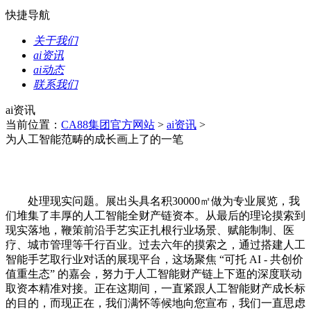
快捷导航
关于我们
ai资讯
ai动态
联系我们
ai资讯
当前位置：
CA88集团官方网站
>
ai资讯
>
为人工智能范畴的成长画上了的一笔
处理现实问题。展出头具名积30000㎡做为专业展览，我
们堆集了丰厚的人工智能全财产链资本。从最后的理论摸索到
现实落地，鞭策前沿手艺实正扎根行业场景、赋能制制、医
疗、城市管理等千行百业。过去六年的摸索之，通过搭建人工
智能手艺取行业对话的展现平台，这场聚焦 “可托 AI - 共创价
值重生态” 的嘉会，努力于人工智能财产链上下逛的深度联动
取资本精准对接。正在这期间，一直紧跟人工智能财产成长标
的目的，而现正在，我们满怀等候地向您宣布，我们一直思虑