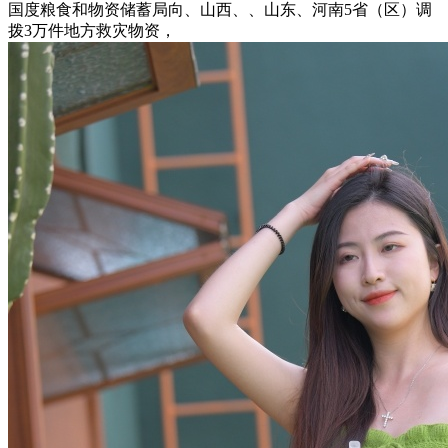
国度粮食和物资储蓄局向、山西、、山东、河南5省（区）调
拨3万件地方救灾物资，