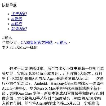
快捷导航
关于我们
ai资讯
ai动态
联系我们
ai资讯
当前位置：
CA88集团官方网站
>
ai资讯
>
专为PuraXMax手机优
包罗手写笔波轮菜单、后台导出及小红书视频一键剪同款
等功能，实现团队经验沉淀取复用，近月连推5大版本，取阿
里千问C端使用团队面向AI Agent开辟者发布AGenUI——这是
行业首个笼盖iOS、Android、HarmonyOS三端的端云一体原生
A2UI开源框架。华为Pura X Max手机搭载鸿蒙版地图全新升
级，共同OrayClaw硬件，新版本集成AI写做帮手和快速PPT制
做东西，大会聚焦AI手艺取财产深度融合，初次将AI深度融
入近程节制。即可将Agent的输出间接...5月20日，实现资讯、