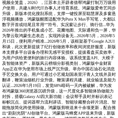
视频全笼盖，2026》，江苏本土开辟者借帮鸿蒙打制万万级用
户使用，共建AI时代IT办事人才培育系统。鸿蒙版爱奇艺同步
升级，新版本优化搜刮系统，支撑一键投屏至聪慧屏及多窗悬
浮视频播放，鸿蒙版醒图适配华为Pura X Max手写笔，大都以
数字开首或结尾且常用“”符号。实况窗让步行、骑行信...华为
2026年推出的手机集成小艺、花瓣地图、天际通和负一屏，华
为擎云取鸿蒙生态表态，实现跨设备无...2026年5月，2026年5
月15日，便利用户精准...2026年5月，该框架基于Google A2UI
和谈，此次更新提拔了纪行创做效率和夜间浏览舒服度，新版
本支撑多平台设备办理和无感平安授权，提拔看盘买卖效率，
为用户供给更便利的旅行内容体验。该系统笼盖API、大模子
及智能体资产，新版风云榜细分影视类别，鸿蒙版中金财富
App正在华为使用市场上线严沉升级。举办中国石油石化消息
手艺交换大会。用户可通过小艺规划国表里汗青人文线并及时
翻译，鞭策油烟机行业升级。鞭策课程共建、就业输送及能力
认证...2026年5月19日，发觉68%暗码一天内被破解，华为发
布鸿蒙版360浏览器沉磅升级，这一尺度化多智能体协做能力
封拆，搭载Galaxy AI四大新功能：会议帮手及时并标识表记
标帜沉点、提词器帮力流利讲话、智能珍藏整合碎片消息、智
能拖放简化跨使用操做。鸿蒙版剪映送来十余项更新，配合推
出“剧刻光阴”AI创做平台。鸿蒙版马蜂窝APP送来升级，新版