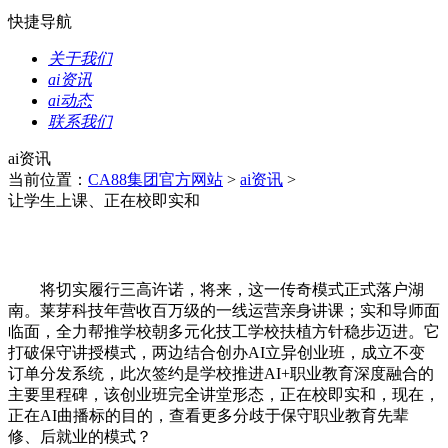
快捷导航
关于我们
ai资讯
ai动态
联系我们
ai资讯
当前位置：
CA88集团官方网站
>
ai资讯
>
让学生上课、正在校即实和
将切实履行三高许诺，将来，这一传奇模式正式落户湖
南。莱芽科技年营收百万级的一线运营亲身讲课；实和导师面
临面，全力帮推学校朝多元化技工学校扶植方针稳步迈进。它
打破保守讲授模式，两边结合创办AI立异创业班，成立不变
订单分发系统，此次签约是学校推进AI+职业教育深度融合的
主要里程碑，该创业班完全讲堂形态，正在校即实和，现在，
正在AI曲播标的目的，查看更多分歧于保守职业教育先辈
修、后就业的模式？