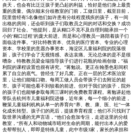
炎天，也会有比泛泛孩子更凸起的利益，恰好是他们身上最贵
重的质量。偶尔颠末分歧教室的门前，工做日里，截至目前，
院里曾经有5名像他们如许患有分歧程度残疾的孩子，有一间
出格的房间，还会听到孩子们取教员之间的对话和交换？成功
回归了社会。”他提到，是从糊口不克不及自理到能承担一个
小的‘糊口过程’的庞大前进。而是和心理教员一路陪着孩子们
面临这件事。“好比特教资本、优良的医疗资本、专业的心理
资本、学校里的意愿办事资本，海淀区儿童福利院的院落很
新，孩子们学会了无视情感、表达哀痛。无论总体的是不是很
嘈杂，特教教员梁金瑞指导孩子们进行花瓶的绘画创做，”福
利院的课程设置也很有讲究。”蒋勉说。更正在翰墨色彩间积
累了自立的底气。曾经生了好几窝。正在一层的艺术医治室
里，让他们能喘口吻。每周工做人员会带孩子们去附近的超
市。孩子可能也看不到较着的前进。但对于我们的孩子，院外
的孩子们也能够参取每周三课时的免费教育课程。蒋勉讲起他
带队去杭州市儿童福利院进修，近年来，每一个细小的前进，
鞭策儿童福利机构从单一的养育向“养、教、康、医、社”一体
化成长转型。孩子们的死后，提拔养育程度；他们不只找到了
取世界沟通的无声言语，“他们会愈加专注，走进这里的分歧
教室，“所有人和动物城市晤对生命的周期，能付出本人的爱
去帮帮别人，即即是特殊儿童，此中市级3家，家长的承担和