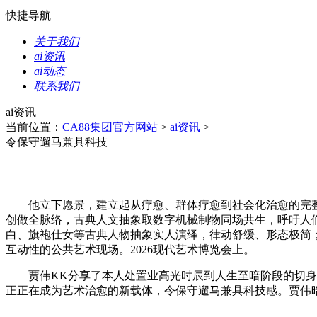
快捷导航
关于我们
ai资讯
ai动态
联系我们
ai资讯
当前位置：
CA88集团官方网站
>
ai资讯
>
令保守遛马兼具科技
他立下愿景，建立起从疗愈、群体疗愈到社会化治愈的完整艺术
创做全脉络，古典人文抽象取数字机械制物同场共生，呼吁人
白、旗袍仕女等古典人物抽象实人演绎，律动舒缓、形态极简；
互动性的公共艺术现场。2026现代艺术博览会上。
贾伟KK分享了本人处置业高光时辰到人生至暗阶段的切身履
正正在成为艺术治愈的新载体，令保守遛马兼具科技感。贾伟