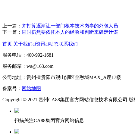
上一篇：
并打算逐渐让一部门根本技术岗亭的外包人员
下一篇：
同时仍然要依托本人的经验和判断来确定计谋
首页
关于我们
ai资讯
ai动态
联系我们
服务电话：400-992-1681
服务邮箱：wa@163.com
公司地址：贵州省贵阳市观山湖区金融城MAX_A座17楼
备案号：
网站地图
Copyright © 2021 贵州CA88集团官方网站信息技术有限公司 
扫描关注CA88集团官方网站信息