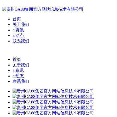
首页
关于我们
ai资讯
ai动态
联系我们
首页
关于我们
ai资讯
ai动态
联系我们