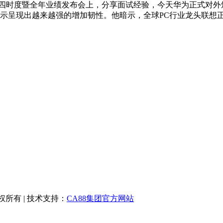
年第四时度暨全年业绩发布会上，分享面试经验，今天华为正式对
示呈现出越来越强的增加韧性。他暗示，全球PC行业龙头联想正式
版权所有 | 技术支持：
CA88集团官方网站