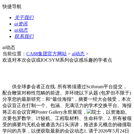
快捷导航
关于我们
ai资讯
ai动态
联系我们
ai动态
当前位置：
CA88集团官方网站
>
ai动态
>
欢送对本次会议或IOCSYM系列会议感乐趣的学者点
供全球参会者正在线. 所有将须通过Sciforum平台提交，
配合鞭策对称性范畴的前进。并环绕以下从题 (包罗但不限于)
分享您的最新研究：和“最佳海报”，摘要一经大会领受，本次
会议旨正在打制一个、包涵、充满活力的学术交换平台。海报
将正在会议官网Poster Gallery永世展现，
院士，以资激励。
次要包罗数学、计较机、工程取材料、生命科学、2. 所有被领
受的摘要均无机会被遴选为口头演讲，推进多元概念的碰撞取
学问的共享，以便获取最新的会议动态1. 请于2026年5月24日