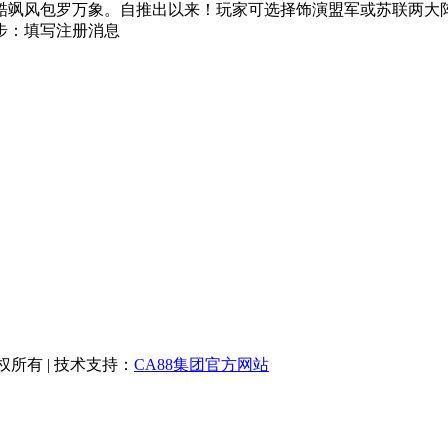
酷飒风包罗万象。自推出以来！玩家可选择饰演盟军或苏联两大
步：填写注册消息
版权所有 | 技术支持：
CA88集团官方网站