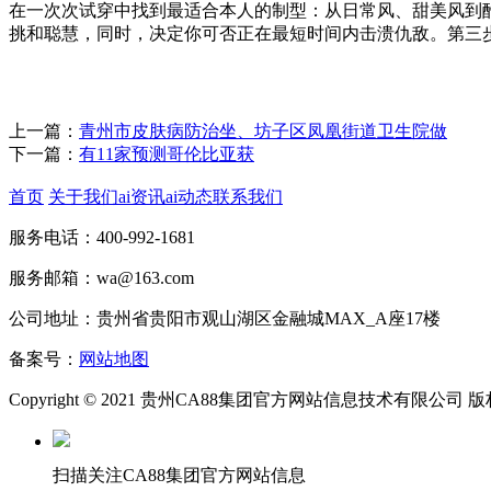
在一次次试穿中找到最适合本人的制型：从日常风、甜美风到
挑和聪慧，同时，决定你可否正在最短时间内击溃仇敌。第三
上一篇：
青州市皮肤病防治坐、坊子区凤凰街道卫生院做
下一篇：
有11家预测哥伦比亚获
首页
关于我们
ai资讯
ai动态
联系我们
服务电话：400-992-1681
服务邮箱：wa@163.com
公司地址：贵州省贵阳市观山湖区金融城MAX_A座17楼
备案号：
网站地图
Copyright © 2021 贵州CA88集团官方网站信息技术有限公司 
扫描关注CA88集团官方网站信息