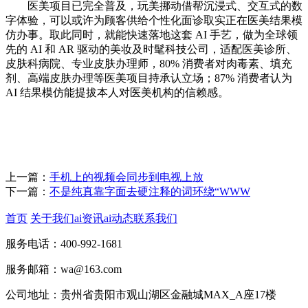
医美项目已完全普及，玩美挪动借帮沉浸式、交互式的数
字体验，可以或许为顾客供给个性化面诊取实正在医美结果模
仿办事。取此同时，就能快速落地这套 AI 手艺，做为全球领
先的 AI 和 AR 驱动的美妆及时髦科技公司，适配医美诊所、
皮肤科病院、专业皮肤办理师，80% 消费者对肉毒素、填充
剂、高端皮肤办理等医美项目持承认立场；87% 消费者认为
AI 结果模仿能提拔本人对医美机构的信赖感。
上一篇：
手机上的视频会同步到电视上放
下一篇：
不是纯真靠字面去硬注释的词环绕“WWW
首页
关于我们
ai资讯
ai动态
联系我们
服务电话：400-992-1681
服务邮箱：wa@163.com
公司地址：贵州省贵阳市观山湖区金融城MAX_A座17楼