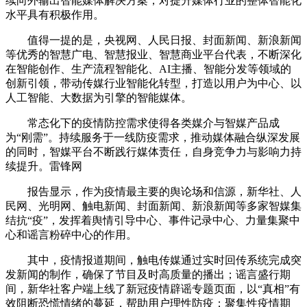
续向外输出智能媒体解决方案，对提升媒体行业的整体智能化
水平具有积极作用。
值得一提的是，央视网、人民日报、封面新闻、新浪新闻
等优秀的智慧广电、智慧报业、智慧商业平台代表，不断深化
在智能创作、生产流程智能化、AI主播、智能分发等领域的
创新引领，带动传媒行业智能化转型，打造以用户为中心、以
人工智能、大数据为引擎的智能媒体。
常态化下的疫情防控需求使得各类媒介与智媒产品成
为“刚需”。持续服务于一线防疫需求，推动媒体融合纵深发展
的同时，智媒平台不断践行媒体责任，自身竞争力与影响力持
续提升。雷锋网
报告显示，作为疫情最主要的舆论场和信源，新华社、人
民网、光明网、触电新闻、封面新闻、新浪新闻等多家智媒集
结抗“疫”，发挥着舆情引导中心、事件记录中心、力量集聚中
心和谣言粉碎中心的作用。
其中，疫情报道期间，触电传媒通过实时回传系统完成突
发新闻的制作，确保了节目及时高质量的播出；谣言盛行期
间，新华社客户端上线了新冠疫情辟谣专题页面，以“真相”有
效阻断恐慌情绪的蔓延，帮助用户理性防疫；聚集性疫情期