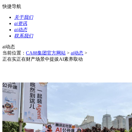
快捷导航
关于我们
ai资讯
ai动态
联系我们
ai动态
当前位置：
CA88集团官方网站
>
ai动态
>
正在实正在财产场景中提拔AI素养取动