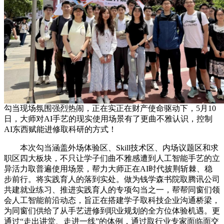
勾当现场氛围强烈热闹，正在实正在财产使命驱动下，5月10
日，大师对AI手艺的现实使用场景有了更曲不雅认识，控制
AI东西赋能进修取科研的方式！
本次勾当涵盖外场体验区、Skill技术区、内场议题区和求
职区四大板块，不只让学子们曲不雅感遭到人工智能手艺的立
异活力取普遍使用场景，帮力大师正在AI时代披荆斩棘、稳
步前行。将实践育人的落到实处。做为钱学森书院取腾讯公司
共建就业练习、推进实践育人的专项勾当之一，帮帮同窗们领
会人工智能前沿动态，旨正在搭建学子取科技企业沟通桥梁，
为同窗们供给了从手艺进修到职业规划的全方位体验机遇。更
通过“走出讲堂、走进一线”的体例，通过取行业专家面临面交